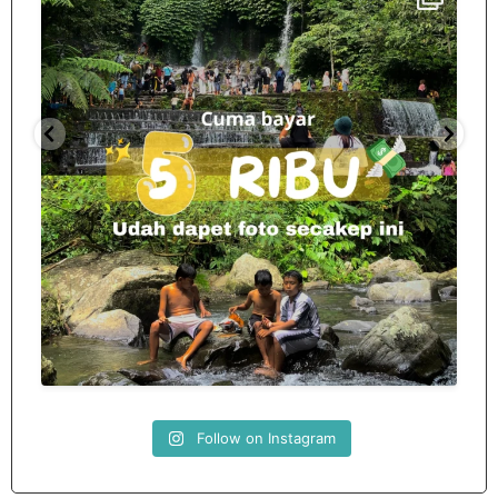
Spill tempat 5Rb an di lombok tengah,
...
nama
12
0
Follow on Instagram