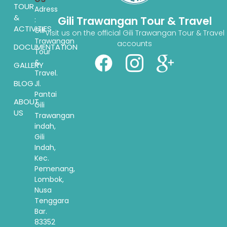
TOUR
Adress
&
Gili Trawangan Tour & Travel
:
ACTIVITIES
Gili
Visit us on the official Gili Trawangan Tour & Travel
Trawangan
accounts
DOCUMENTATION
Tour
&
GALLERY
Travel.
BLOG
Jl.
Pantai
ABOUT
Gili
US
Trawangan
indah,
Gili
Indah,
Kec.
Pemenang,
Lombok,
Nusa
Tenggara
Bar.
83352