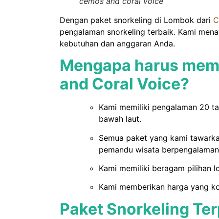
cemos and coral voice
Dengan paket snorkeling di Lombok dari
C
gilitrawangantourntravel
pengalaman snorkeling terbaik. Kami mena
Jul 10
kebutuhan dan anggaran Anda.
Mengapa harus memi
and Coral Voice?
Kami memiliki pengalaman 20 t
Masih ingin melihat sisi lain Lombok 
bawah laut.
Semua paket yang kami tawarkan
22
0
pemandu wisata berpengalaman
Kami memiliki beragam pilihan l
Kami memberikan harga yang kom
Paket Snorkeling Te