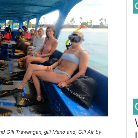
Gari Pargas98
1 year ago
Tepat terbagus untuk snorkeling di
Gili Trawangan saya jamin kalian
pasti enjoy jika join with this
company
nd Gili Trawangan, gili Meno and, Gili Air by