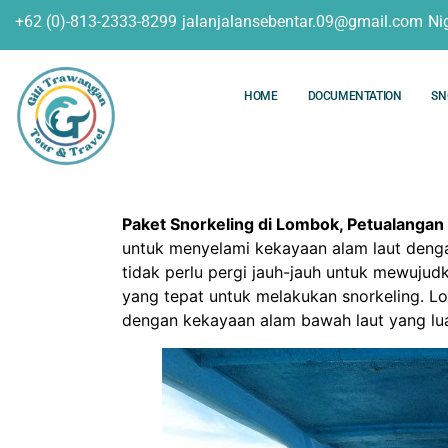
+62 (0)-813-2333-8299
jalanjalansebentar.09@gmail.com
Ni
HOME
DOCUMENTATION
SN
Paket Snorkeling di Lombok, Petualangan
untuk menyelami kekayaan alam laut denga
tidak perlu pergi jauh-jauh untuk mewuju
yang tepat untuk melakukan snorkeling. Lo
dengan kekayaan alam bawah laut yang lua