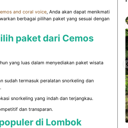
emos and coral voice
, Anda akan dapat menikmati
gilitrawangantourntravel
warkan berbagai pilihan paket yang sesuai dengan
Jun 29
lih paket dari Cemos
ahun yang luas dalam menyediakan paket wisata
...
...
selain
Liburannya kita publikasi terus tiap minggu bestie
 sudah termasuk peralatan snorkeling dan
15
0
.
okasi snorkeling yang indah dan terjangkau.
petitif dan transparan.
rpopuler di Lombok