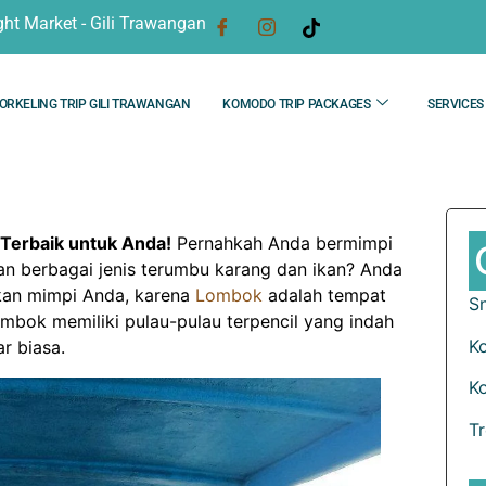
ght Market - Gili Trawangan
ORKELING TRIP GILI TRAWANGAN
KOMODO TRIP PACKAGES
SERVICES
 Terbaik untuk Anda!
Pernahkah Anda bermimpi
n berbagai jenis terumbu karang dan ikan? Anda
dkan mimpi Anda, karena
Lombok
adalah tempat
Sn
mbok memiliki pulau-pulau terpencil yang indah
K
r biasa.
K
T