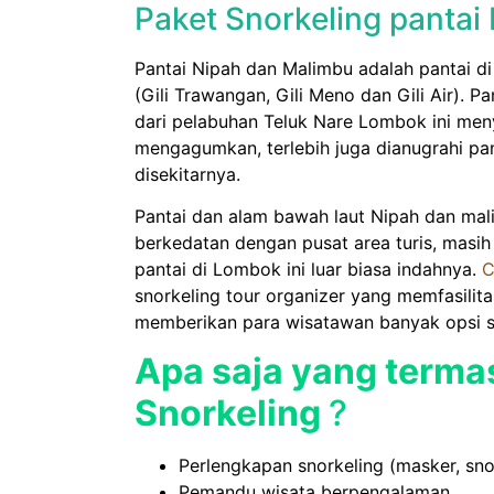
Paket Snorkeling panta
Pantai Nipah dan Malimbu adalah pantai di
(Gili Trawangan, Gili Meno dan Gili Air). P
dari pelabuhan Teluk Nare Lombok ini me
mengagumkan, terlebih juga dianugrahi panta
disekitarnya.
Pantai dan alam bawah laut Nipah dan ma
berkedatan dengan pusat area turis, mas
pantai di Lombok ini luar biasa indahnya.
C
snorkeling tour organizer yang memfasilita
memberikan para wisatawan banyak opsi sa
Apa saja yang terma
Snorkeling
?
Perlengkapan snorkeling (masker, snor
Pemandu wisata berpengalaman