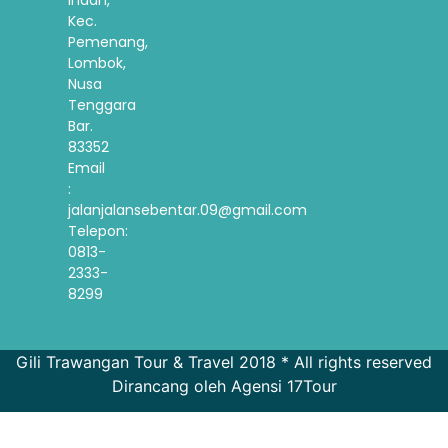
Kec.
Pemenang,
Lombok,
Nusa
Tenggara
Bar.
83352
Email
:
jalanjalansebentar.09@gmail.com
Telepon:
0813-
2333-
8299
Gili Trawangan Tour & Travel 2018 * All rights reserved
Dirancang oleh Agensi 17Tour