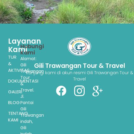
Layanan
Hubungi
Kami
Kami
TUR
Alamat:
&
Gili Trawangan Tour & Travel
Gili
AKTIVITAS
Trawangan
Kunjungi kami di akun resmi Gili Trawangan Tour &
Tour
Travel
DOKUMENTASI
&
Travel.
GALERI
Jl.
BLOG
Pantai
Gili
TENTANG
Trawangan
KAMI
indah,
Gili
Indah,