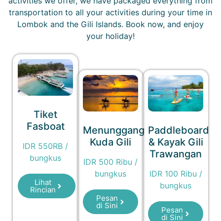
activities we offer, we have packaged everything from
transportation to all your activities during your time in
Lombok and the Gili Islands. Book now, and enjoy
your holiday!
Tiket
Fasboat
Menunggang
Paddleboard
Kuda Gili
& Kayak Gili
IDR 550RB /
Trawangan
bungkus
IDR 500 Ribu /
bungkus
IDR 100 Ribu /
Lihat
bungkus
Rincian
Pesan
di Sini
Pesan
di Sini