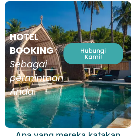
HOTEL
BOOKING
:
Hubungi
Kami!
Sebagai
permintaan
Anda
Apa yang mereka katakan