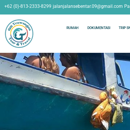
+62 (0)-813-2333-8299
jalanjalansebentar.09@gmail.com
Pa
RUMAH
DOKUMENTASI
TRIP S