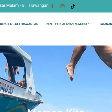
sar Malam - Gili Trawangan
NORKELING GILI TRAWANGAN
PAKET PERJALANAN KOMODO
LAYANA