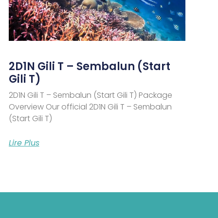
2D1N Gili T – Sembalun (Start
Gili T)
2D1N Gili T – Sembalun (Start Gili T) Package
Overview Our official 2D1N Gili T – Sembalun
(Start Gili T)
Lire Plus