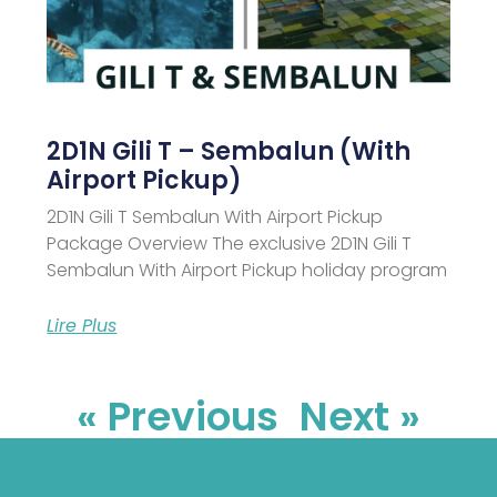
2D1N Gili T – Sembalun (With
Airport Pickup)
2D1N Gili T Sembalun With Airport Pickup
Package Overview The exclusive 2D1N Gili T
Sembalun With Airport Pickup holiday program
Lire Plus
« Previous
Next »