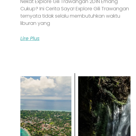
Nekat Explore Gili Trawangan 2D1N Emang
Cukup? Ini Cerita Saya! Explore Gili Trawangan
ternyata tidak selalu membutuhkan waktu
liburan yang
Lire Plus