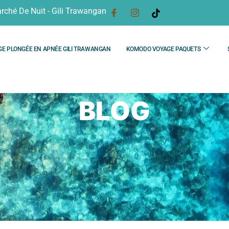
rché De Nuit - Gili Trawangan
GE PLONGÉE EN APNÉE GILI TRAWANGAN
KOMODO VOYAGE PAQUETS
BLOG