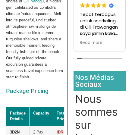
shores of
Gili Nanggu
, a hidden
gem celebrated as Lombok's
Tepat terbagus
ultimate 'natural aquarium'. Melt
untuk snorkeling
into its peaceful, undisturbed
di Gili Trawangan
atmosphere, swim alongside
saya jamin kalian
vibrant marine life in serene
pasti enjoy jika
turquoise shallows, and share a
Read more
join with this
memorable moment feeding
company
friendly fish right off the beach.
Our fully guided private
excursion guarantees a
seamless travel experience from
Nos Médias
start to finish.
Sociaux
Package Pricing
Nous
sommes
Package
Capacity
Total
Details
Price
sur
3D2N
2 Pax
IDR