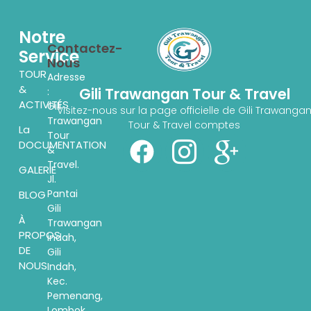
Notre
Contactez-
Service
Nous
TOUR
Adresse
&
Gili Trawangan Tour & Travel
:
ACTIVITÉS
Gili
Visitez-nous sur la page officielle de Gili Trawanga
Trawangan
Tour & Travel comptes
La
Tour
DOCUMENTATION
&
Travel.
GALERIE
Jl.
Pantai
BLOG
Gili
À
Trawangan
PROPOS
indah,
DE
Gili
NOUS
Indah,
Kec.
Pemenang,
Lombok,