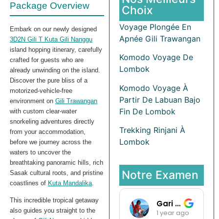
Package Overview
Choix
Voyage Plongée En
Embark on our newly designed
Apnée Gili Trawangan
3D2N Gili T Kuta Gili Nanggu
island hopping itinerary, carefully
Komodo Voyage De
crafted for guests who are
Lombok
already unwinding on the island.
Discover the pure bliss of a
Komodo Voyage À
motorized-vehicle-free
Partir De Labuan Bajo
environment on
Gili Trawangan
Fin De Lombok
with custom clear-water
snorkeling adventures directly
Trekking Rinjani À
from your accommodation,
Lombok
before we journey across the
waters to uncover the
breathtaking panoramic hills, rich
Notre Examen
Sasak cultural roots, and pristine
coastlines of
Kuta Mandalika
.
This incredible tropical getaway
Gari Pargas98
also guides you straight to the
1 year ago