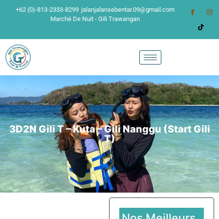
+62 (0)-813-2333-8299
jalanjalansebentar.09@gmail.com
Marché De Nuit - Gili Trawangan
3D2N Gili T – Kuta – Gili Nanggu (Start Gili
T)
Nos Meilleurs