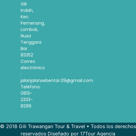
Gili
Indah,
Kec.
Pemenang,
Lombok,
Nusa
Tenggara
Bar.
83352
Correo
electrónico
:
jalanjalansebentar.09@gmail.com
Teléfono:
0813-
2333-
8299
© 2018 Gili Trawangan Tour & Travel • Todos los derechos
reservados Diseñado por 17Tour Agencia
French