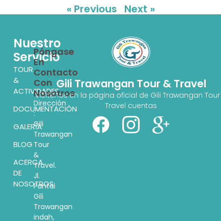
« Previous
Next »
Nuestro
Póngase
Servicio
En
TOUR
Contacto
&
Con
Gili Trawangan Tour & Travel
ACTIVIDADES
Nosotros
Visítenos en la página oficial de Gili Trawangan Tour
Dirección
Travel cuentas
DOCUMENTACIÓN
:
Gili
GALERÍA
Trawangan
BLOG
Tour
&
ACERCA
Travel.
DE
Jl.
NOSOTROS
Pantai
Gili
Trawangan
indah,