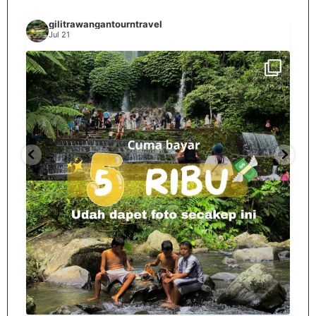
gilitrawangantourntravel
Jul 21
Spill tempat 5Rb an di lombok tengah,
...
nama
12
0