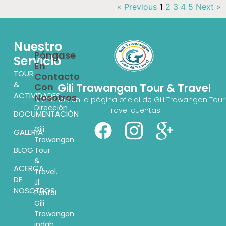
« Previous
1
2
3
4
5
Next »
Nuestro
Póngase
Servicio
En
TOUR
Contacto
&
Con
Gili Trawangan Tour & Travel
ACTIVIDADES
Nosotros
Visítenos en la página oficial de Gili Trawangan Tour
Dirección
Travel cuentas
DOCUMENTACIÓN
:
Gili
GALERÍA
Trawangan
BLOG
Tour
&
ACERCA
Travel.
DE
Jl.
NOSOTROS
Pantai
Gili
Trawangan
indah,