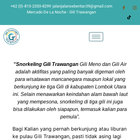
+62 (0)-813-2333-8299
jalanjalansebentar.09@gmail.com
Mercado De La Noche - Gili Trawangan
“Snorkeling Gili Trawangan
Gili Meno dan Gili Air
adalah aktifitas yang paling banyak digemari oleh
para wisatawan mancanegara maupun lokal yang
berkunjung ke tiga Gili di kabupaten Lombok Utara
ini. Selain menawarkan keindahan alam bawah laut
yang mempesona, snorkeling di tiga gili ini juga
bisa dilakukan oleh siapapun, termasuk kalian para
pemula”.
Bagi Kalian yang pernah berkunjung atau liburan
ke pulau Gili Trawangan, pasti tidak asing lagi