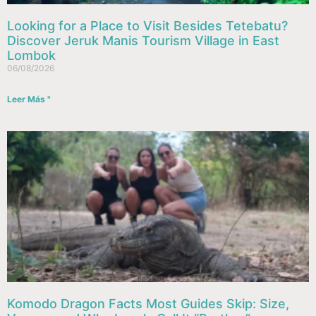
Looking for a Place to Visit Besides Tetebatu?
Discover Jeruk Manis Tourism Village in East
Lombok
06/08/2026
Leer Más "
Komodo Dragon Facts Most Guides Skip: Size,