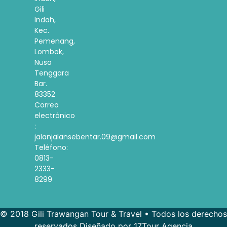
Gili
Indah,
Kec.
Pemenang,
Lombok,
Nusa
Tenggara
Bar.
83352
Correo
electrónico
:
jalanjalansebentar.09@gmail.com
Teléfono:
0813-
2333-
8299
© 2018 Gili Trawangan Tour & Travel • Todos los derechos
reservados Diseñado por 17Tour Agencia