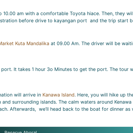
to 10.00 am with a comfortable Toyota hiace. Then, they wil
tration before drive to kayangan port and the trip start b
Market Kuta Mandalika
at 09.00 Am. The driver will be waiti
 port. It takes 1 hour 3o Minutes to get the port. The tour w
ation will arrive in
Kanawa Island
. Here, you will hike up th
and surrounding islands. The calm waters around Kenawa 
ch. Afterwards, we’ll head back to the boat for dinner as 
Reserve Ahora!