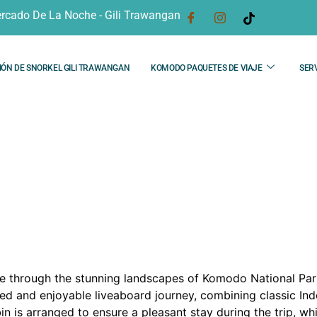
rcado De La Noche - Gili Trawangan
IÓN DE SNORKEL GILI TRAWANGAN
KOMODO PAQUETES DE VIAJE
SERV
do Trip 4D3N – Sehat 
ce through the stunning landscapes of Komodo National Par
xed and enjoyable liveaboard journey, combining classic In
 is arranged to ensure a pleasant stay during the trip, whi