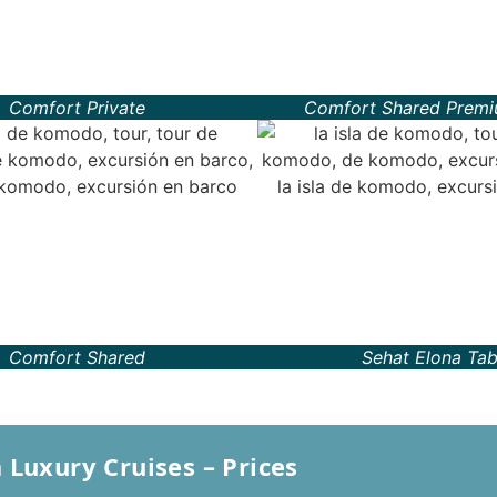
Tepat t
snorkeling
Trawang
kalian pa
with thi
Comfort Private
Comfort Shared Premi
Read mo
Comfort Shared
Sehat Elona Tab
 Luxury Cruises – Prices