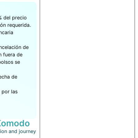
% del precio
ón requerida.
ncaria
ancelación de
n fuera de
bolsos se
fecha de
 por las
 Komodo
ion and journey