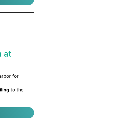
 at
arbor for
iling
to the