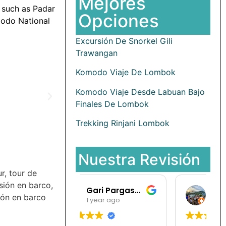
Mejores
s such as Padar
Opciones
modo National
Excursión De Snorkel Gili
Trawangan
Komodo Viaje De Lombok
Komodo Viaje Desde Labuan Bajo
Finales De Lombok
Trekking Rinjani Lombok
Nuestra Revisión
Gari Pargas98
Ramansata
 year ago
1 year ago