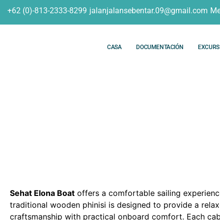
+62 (0)-813-2333-8299
jalanjalansebentar.09@gmail.com
Me
CASA
DOCUMENTACIÓN
EXCURS
Komo
Sehat Elona Boat
offers a comfortable sailing experien
traditional wooden phinisi is designed to provide a rela
craftsmanship with practical onboard comfort. Each cabin