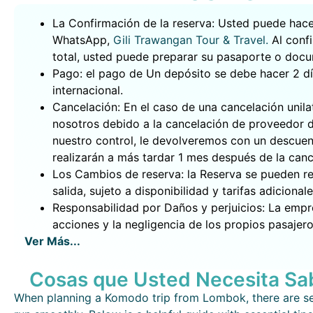
La Confirmación de la reserva: Usted puede hacer
WhatsApp,
Gili Trawangan Tour & Travel.
Al confi
total, usted puede preparar su pasaporte o docu
Pago: el pago de Un depósito se debe hacer 2 día
internacional.
Cancelación:
En el caso de una cancelación unila
nosotros debido a la cancelación de proveedor d
nuestro control, le devolveremos con un descuent
realizarán a más tardar 1 mes después de la canc
Los Cambios de reserva: la Reserva se pueden re
salida, sujeto a disponibilidad y tarifas adiciona
Responsabilidad por Daños y perjuicios: La empr
acciones y la negligencia de los propios pasajero
Ver Más...
Cosas que Usted Necesita Sa
When planning a Komodo trip from Lombok, there are sev