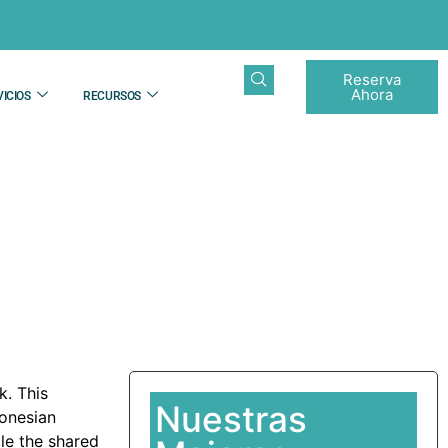
Reserva
Ahora
ICIOS
RECURSOS
Elona
k. This
Nuestras
donesian
le the shared