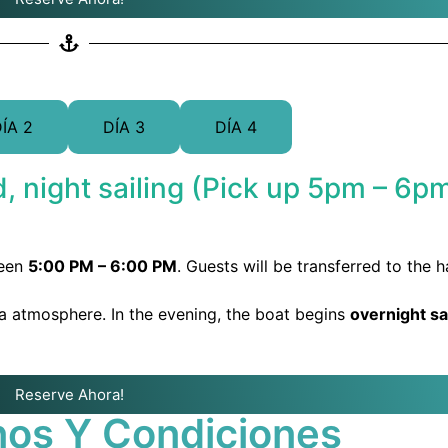
ÍA 2
DÍA 3
DÍA 4
d, night sailing (Pick up 5pm – 6pm
een
5:00 PM – 6:00 PM
. Guests will be transferred to the h
ea atmosphere. In the evening, the boat begins
overnight sa
Reserve Ahora!
nos Y Condiciones