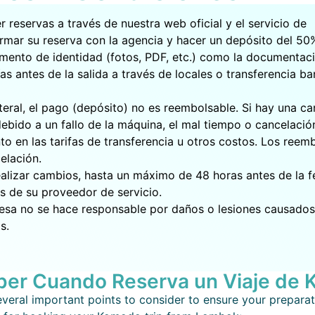
 reservas a través de nuestra web oficial y el servicio de
rmar su reserva con la agencia y hacer un depósito del 50
mento de identidad (fotos, PDF, etc.) como la documentaci
s antes de la salida a través de locales o transferencia ba
teral, el pago (depósito) no es reembolsable. Si hay una c
ebido a un fallo de la máquina, el mal tiempo o cancelació
o en las tarifas de transferencia u otros costos. Los reem
elación.
alizar cambios, hasta un máximo de 48 horas antes de la 
les de su proveedor de servicio.
esa no se hace responsable por daños o lesiones causados
s.
ber Cuando Reserva un Viaje de
eral important points to consider to ensure your preparat