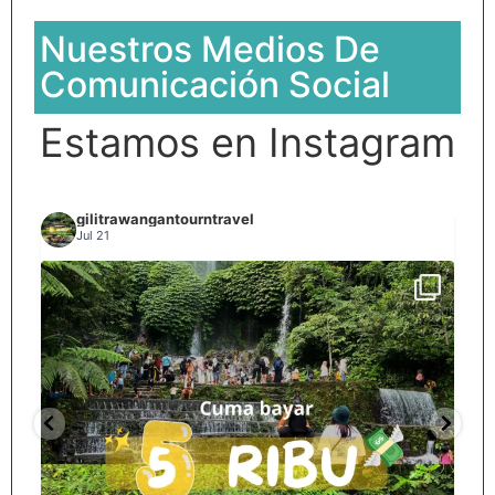
Nuestros Medios De
Comunicación Social
Estamos en Instagram
gilitrawangantourntravel
Jul 21
Spill tempat 5Rb an di lombok tengah,
...
nama