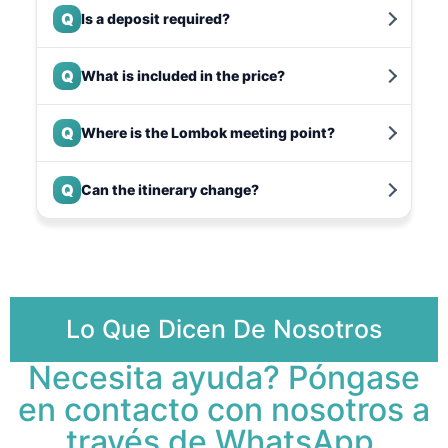
Q
Is a deposit required?
Q
What is included in the price?
Q
Where is the Lombok meeting point?
Q
Can the itinerary change?
Lo Que Dicen De Nosotros
Necesita ayuda? Póngase
en contacto con nosotros a
través de WhatsApp.