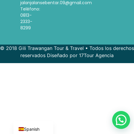
jalanjalansebentar.09@gmail.com
Teléfono:
0813-
2333-
8299
© 2018 Gili Trawangan Tour & Travel • Todos los derechos
reservados Diseñado por 17Tour Agencia
French
Korean
Indonesian
English
Spanish