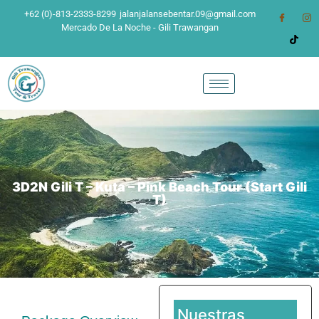
+62 (0)-813-2333-8299
jalanjalansebentar.09@gmail.com
Mercado De La Noche - Gili Trawangan
3D2N Gili T – Kuta – Pink Beach Tour (Start Gili
T)
Nuestras