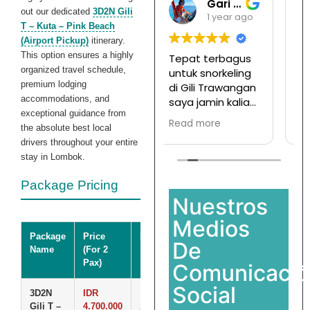
Gari Pargas98
Ramansata
out our dedicated
3D2N Gili
1 year ago
1 year ago
T – Kuta – Pink Beach
(Airport Pickup)
itinerary.
This option ensures a highly
Tepat terbagus
Tur ke pulau
organized travel schedule,
untuk snorkeling
komodo mesen
premium lodging
di Gili Trawangan
disini,
accommodations, and
saya jamin kalian
Ternyata
exceptional guidance from
pasti enjoy jika
menyenangkan
Read more
Read more
the absolute best local
join with this
dan hargapun
drivers throughout your entire
company
sangat
stay in Lombok.
terjangkau
Package Pricing
Nuestros
Medios
Package
Price
Details
De
Name
(For 2
Pax)
Comunicaci
Social
3D2N
IDR
Price for
Gili T –
4.700.000
2 people