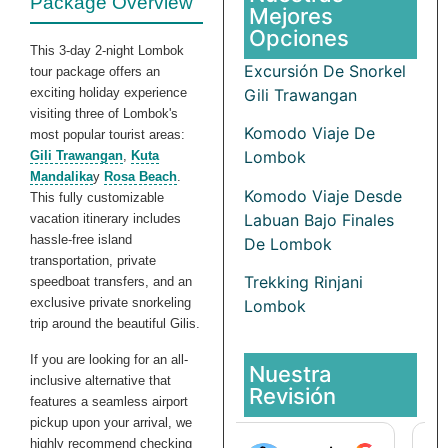
Package Overview
Mejores
Opciones
This 3-day 2-night Lombok
Excursión De Snorkel
tour package offers an
exciting holiday experience
Gili Trawangan
visiting three of Lombok's
Komodo Viaje De
most popular tourist areas:
Lombok
Gili Trawangan
,
Kuta
Mandalika
y
Rosa Beach
.
Komodo Viaje Desde
This fully customizable
Labuan Bajo Finales
vacation itinerary includes
hassle-free island
De Lombok
transportation, private
Trekking Rinjani
speedboat transfers, and an
exclusive private snorkeling
Lombok
trip around the beautiful Gilis.
If you are looking for an all-
Nuestra
inclusive alternative that
Revisión
features a seamless airport
pickup upon your arrival, we
highly recommend checking