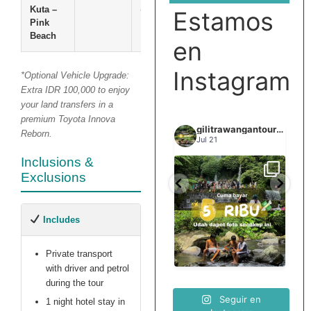
Kuta –
(All-
Estamos
Pink
Inclusive)
Beach
en
Instagram
*Optional Vehicle Upgrade:
Extra IDR 100,000 to enjoy
your land transfers in a
premium Toyota Innova
gilitrawangantourntravel
gilitrawangantourntravel
gilitrawangantourntravel
Reborn.
Jun 29
Jul 21
Inclusions &
Exclusions
Spill tempat 5Rb an di
elihat sisi
Liburannya kita publikasi
lombok tengah,
...
...
elain
terus tiap minggu bestie
...
nama
Includes
0
15
0
12
0
Private transport
with driver and petrol
during the tour
Seguir en
1 night hotel stay in