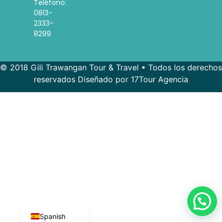
Teléfono:
0813-
2333-
8299
© 2018 Gili Trawangan Tour & Travel • Todos los derechos
reservados Diseñado por 17Tour Agencia
French
Korean
Indonesian
English
Spanish