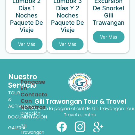
Lombok 2
Lombok 3
Excursión
Días 1
Días Y 2
De Snorkel
Noches
Noches
Gili
Paquete De
Paquete De
Trawangan
Viaje
Viaje
Ver Más
Ver Más
Ver Más
Nuestro
Póngase
Servicio
En
TOUR
Contacto
&
Con
Gili Trawangan Tour & Travel
ACTIVIDADES
Nosotros
Visítenos en la página oficial de Gili Trawangan Tour
Dirección
Travel cuentas
DOCUMENTACIÓN
:
Gili
GALERÍA
Trawangan