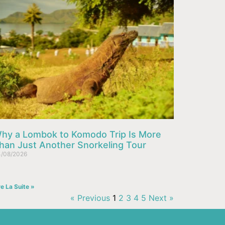
hy a Lombok to Komodo Trip Is More
han Just Another Snorkeling Tour
/08/2026
re La Suite »
« Previous
1
2
3
4
5
Next »