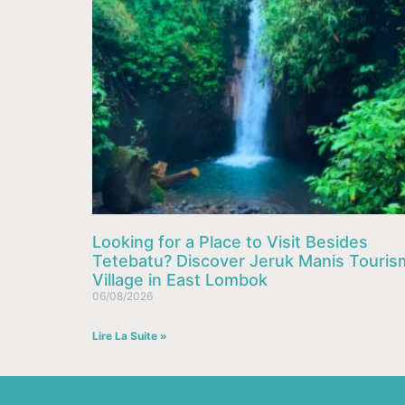
Looking for a Place to Visit Besides
Tetebatu? Discover Jeruk Manis Touris
Village in East Lombok
06/08/2026
Lire La Suite »