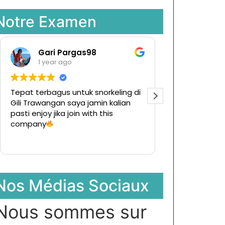
Notre Examen
Gari Pargas98
Rama
1 year ago
1 year 
Tepat terbagus untuk snorkeling di
Tur ke pulau 
Gili Trawangan saya jamin kalian
Ternyata men
pasti enjoy jika join with this
hargapun san
company
Nos Médias Sociaux
Nous sommes sur