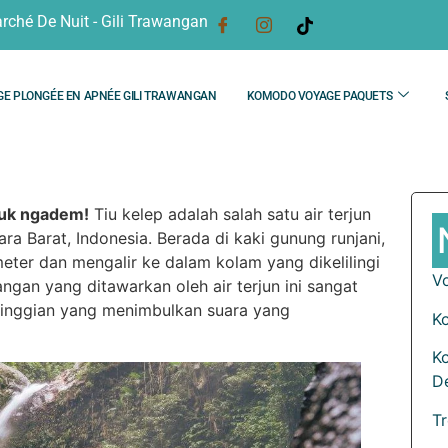
rché De Nuit - Gili Trawangan
GE PLONGÉE EN APNÉE GILI TRAWANGAN
KOMODO VOYAGE PAQUETS
tuk ngadem!
Tiu kelep adalah salah satu air terjun
a Barat, Indonesia. Berada di kaki gunung runjani,
 meter dan mengalir ke dalam kolam yang dikelilingi
V
gan yang ditawarkan oleh air terjun ini sangat
etinggian yang menimbulkan suara yang
K
K
D
T