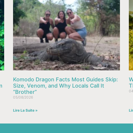
Komodo Dragon Facts Most Guides Skip:
W
m
Size, Venom, and Why Locals Call It
T
“Brother”
04
05/08/2026
Lire La Suite »
Li