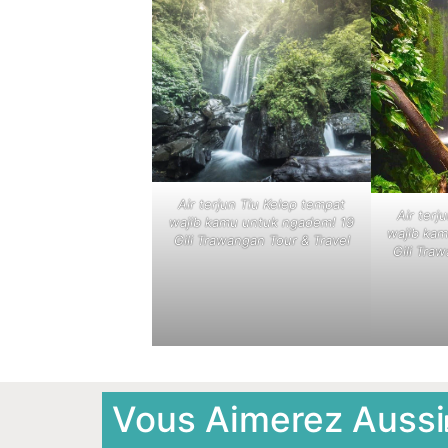
Air terjun Tiu Kelep tempat
Air terj
wajib kamu untuk ngadem! 19
wajib ka
Gili Trawangan Tour & Travel
Gili Tra
Vous Aimerez Aussi