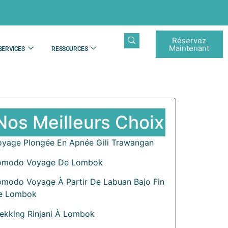
Réservez
Maintenant
SERVICES
RESSOURCES
Nos Meilleurs Choix
oyage Plongée En Apnée Gili Trawangan
omodo Voyage De Lombok
omodo Voyage À Partir De Labuan Bajo Fin
e Lombok
rekking Rinjani À Lombok