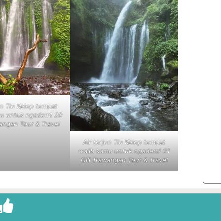
un Tiu Kelep tempat
mu untuk ngadem! 20
wangan Tour & Travel
Air terjun Tiu Kelep tempat
wajib kamu untuk ngadem! 21
Gili Trawangan Tour & Travel