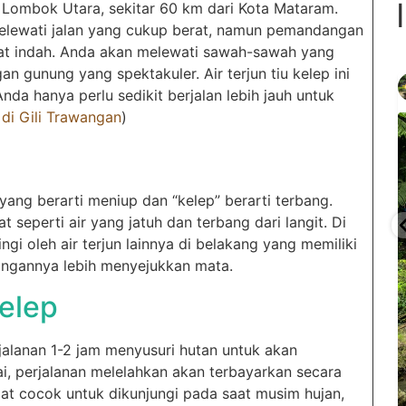
 Lombok Utara, sekitar 60 km dari Kota Mataram.
 melewati jalan yang cukup berat, namun pemandangan
gat indah. Anda akan melewati sawah-sawah yang
n gunung yang spektakuler. Air terjun tiu kelep ini
gilitrawangantourntravel
Juin 29
nda hanya perlu sedikit berjalan lebih jauh untuk
di Gili Trawangan
)
” yang berarti meniup dan “kelep” berarti terbang.
hat seperti air yang jatuh dan terbang dari langit. Di
...
...
selain
Liburannya kita publikasi terus tiap minggu bestie
ilingi oleh air terjun lainnya di belakang yang memiliki
angannya lebih menyejukkan mata.
15
0
elep
jalanan 1-2 jam menyusuri hutan untuk akan
ai, perjalanan melelahkan akan terbayarkan secara
at cocok untuk dikunjungi pada saat musim hujan,