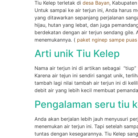
Tiu Kelep terletak di
desa Bayan
, Kabupaten
Untuk sampai ke air terjun ini, Anda harus
yang ditawarkan sepanjang perjalanan san
hijau, hutan yang lebat, dan juga pemandanga
gilitrawangantourntravel
Juil 10
berdekatan dengan air terjun sendang gile. A
menemukannya. (
paket nginep sampe puas 
Arti unik Tiu Kelep
Nama air terjun ini di artikan sebagai “tiup
Karena air tejun ini sendiri sangat unik, terli
Masih ingin melihat sisi lain Lombok 
tambah lagi nilai tambah air terjun ini di kel
debit air yang lebih kecil membuat pemand
22
0
Pengalaman seru tiu k
Anda akan berjalan lebih jauh menyusuri per
menemukan air terjun ini. Tapi setelah samp
tuntas dengan kesegarannya. Tiu Kelep sang