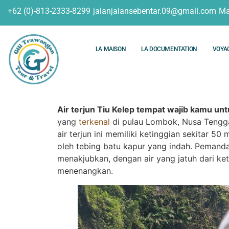
+62 (0)-813-2333-8299
jalanjalansebentar.09@gmail.com
Ma
LA MAISON
LA DOCUMENTATION
VOYA
Air terjun Tiu Kelep tempat wajib kamu un
yang
terkenal
di pulau Lombok, Nusa Tenggar
air terjun ini memiliki ketinggian sekitar 50
oleh tebing batu kapur yang indah. Pemandan
menakjubkan, dengan air yang jatuh dari k
menenangkan.