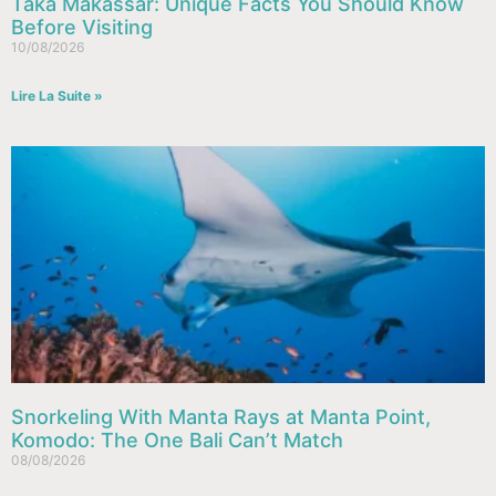
Taka Makassar: Unique Facts You Should Know
Before Visiting
10/08/2026
Lire La Suite »
Snorkeling With Manta Rays at Manta Point,
Komodo: The One Bali Can’t Match
08/08/2026