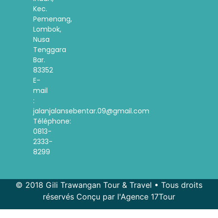
Kec.
Pemenang,
Lombok,
Nusa
Tenggara
Bar.
83352
E-
mail
:
jalanjalansebentar.09@gmail.com
Téléphone:
0813-
2333-
8299
© 2018 Gili Trawangan Tour & Travel • Tous droits
réservés Conçu par l'Agence 17Tour