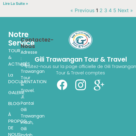
Lire La Suite »
« Previous
1
2
3
4
5
Next »
Notre
Contactez-
Service
Nous
TOUR
Adresse
&
Gili Trawangan Tour & Travel
:
ACTIVITÉS
Gili
Visitez-nous sur la page officielle de Gili Trawanga
Trawangan
Tour & Travel comptes
La
Tour
DOCUMENTATION
&
Travel.
GALERIE
Jl.
Pantai
BLOG
Gili
À
Trawangan
PROPOS
indah,
DE
Gili
NOUS
Indah,