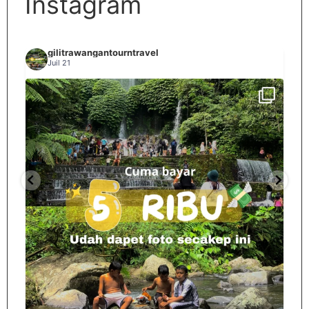
Instagram
gilitrawangantourntravel
Juil 21
Spill tempat 5Rb an di lombok tengah,
...
nama
12
0