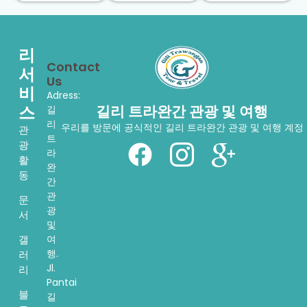
리
Contact
서
Us
비
Adress:
스
길리 트라완간 관광 및 여행
길
리
우리를 방문에 공식적인 길리 트라완간 관광 및 여행 계정
관
트
광
라
활
완
동
간
관
문
광
서
및
여
갤
행.
러
Jl.
리
Pantai
블
길