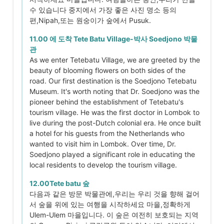
수 있습니다 중지에서 가장 좋은 사진 명소 등의
편,Nipah,또는 원숭이가 숲에서 Pusuk.
11.00 에 도착 Tete Batu Village-박사 Soedjono 박물
관
As we enter Tetebatu Village, we are greeted by the
beauty of blooming flowers on both sides of the
road. Our first destination is the Soedjono Tetebatu
Museum. It's worth noting that Dr. Soedjono was the
pioneer behind the establishment of Tetebatu's
tourism village. He was the first doctor in Lombok to
live during the post-Dutch colonial era. He once built
a hotel for his guests from the Netherlands who
wanted to visit him in Lombok. Over time, Dr.
Soedjono played a significant role in educating the
local residents to develop the tourism village.
12.00Tete batu 숲
다음과 같은 방문 박물관에,우리는 우리 것을 향해 걸어
서 숲을 위에 있는 여행을 시작하세요 마을,정확하게
Ulem-Ulem 마을입니다. 이 숲은 여전히 보호되는 지역