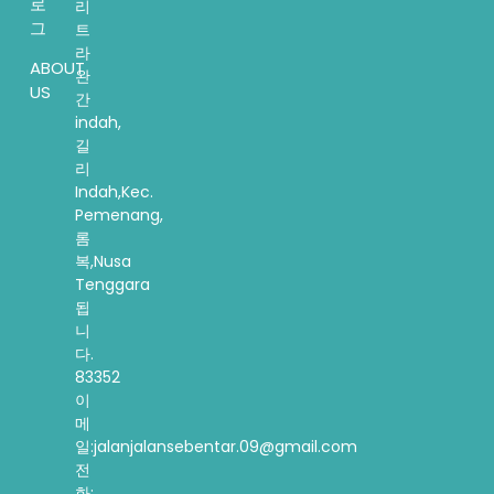
로
리
그
트
라
ABOUT
완
US
간
indah,
길
리
Indah,Kec.
Pemenang,
롬
복,Nusa
Tenggara
됩
니
다.
83352
이
메
일:jalanjalansebentar.09@gmail.com
전
화: