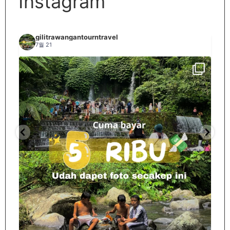
Instagram
gilitrawangantourntravel
7월 21
Spill tempat 5Rb an di lombok tengah,
...
nama
12
0