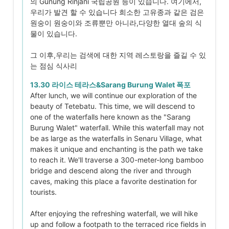
의 Gunung Rinjani 국립공원 등이 있습니다. 여기에서,
우리가 발견 할 수 있습니다 희소한 고유종과 같은 검은
원숭이 원숭이와 조류뿐만 아니라,다양한 열대 숲의 식
물이 있습니다.
그 이후,우리는 검색에 대한 지역 레스토랑을 즐길 수 있
는 점심 식사리
13.30 라이스 테라스&Sarang Burung Walet 폭포
After lunch, we will continue our exploration of the
beauty of Tetebatu. This time, we will descend to
one of the waterfalls here known as the "Sarang
Burung Walet" waterfall. While this waterfall may not
be as large as the waterfalls in Senaru Village, what
makes it unique and enchanting is the path we take
to reach it. We'll traverse a 300-meter-long bamboo
bridge and descend along the river and through
caves, making this place a favorite destination for
tourists.
After enjoying the refreshing waterfall, we will hike
up and follow a footpath to the terraced rice fields in