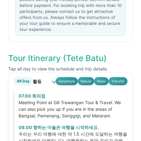
before payment. For booking trip with more than 10
participants, please contact us to get attractive
offers from us. Always follow the instructions of
your tour guide to ensure a memorable and secure
tour experience.
Tour Itinerary (Tete Batu)
Tap all day to view the schedule and trip details.
활동
All Day
Adventure
Nature
Relax
Transfer
07.00 회의점
Meeting Point at Gili Trawangan Tour & Travel. We
can also pick you up if you are in the areas of
Bangsal, Pemenang, Senggigi, and Mataram.
08.00 향하는 마을은 여행을 시작하세요.
우리는 우리 여행에 대한 약 1.5 시간에 도달하는 여행을
시작하세요 마을입니다. 여행을하는 동안,우리가 만들