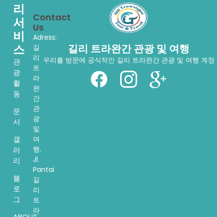
리
Contact
서
Us
비
Adress:
스
길리 트라완간 관광 및 여행
길
리
우리를 방문에 공식적인 길리 트라완간 관광 및 여행 계정
관
트
광
라
활
완
동
간
관
문
광
서
및
여
갤
행.
러
Jl.
리
Pantai
블
길
로
리
그
트
라
ABOUT