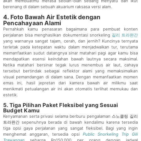
akan membuatmu merasa seolah-olah sedang menyatu dan ikut
berenang di dalam sebuah akuarium raksasa versi alam.
4. Foto Bawah Air Estetik dengan
Pencahayaan Alami
Pernahkah kamu penasaran bagaimana para pembuat konten
perjalanan bisa menghasilkan dokumentasi snorkeling
길리 트라완간
yang warnanya sangat tajam, cerah, dan jernih? Kuncinya ternyata
terletak pada ketepatan waktu dalam menjadwalkan tur, terutama
memanfaatkan sudut datangnya sinar matahari pagi agar kamu bisa
mendapatkan esensi keindahan bawah lautnya secara maksimal.
Ketika matahari bersinar tegak lurus menembus air laut, cahaya
tersebut bertindak sebagai reflektor alami yang memaksimalkan
visual pemandangan di dalam sana. Dengan memanfaatkan momen
emas ini, hasil jepretan dari kamera bawah air milikmu saat
menikmati petualangan air ini akan otomatis terlihat memukau dan
estetik.
5. Tiga Pilihan Paket Fleksibel yang Sesuai
Budget Kamu
Kenyamanan serta privasi selama berburu pengalaman
스노클링 길리
트라완간
sepenuhnya berada di bawah kendalimu karena tersedia
tiga opsi gaya perjalanan yang sangat fleksibel. Bagi yang ingin
menghemat anggaran, tersedia opsi
Public Snorkeling Trip Gili
Trawangan
seharga Rp150.000 per orang dengan jadwal