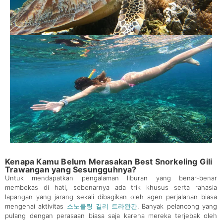
Kenapa Kamu Belum Merasakan Best Snorkeling Gili
Trawangan yang Sesungguhnya?
Untuk mendapatkan pengalaman liburan yang benar-benar
membekas di hati, sebenarnya ada trik khusus serta rahasia
lapangan yang jarang sekali dibagikan oleh agen perjalanan biasa
mengenai aktivitas
스노클링 길리 트라완간
. Banyak pelancong yang
pulang dengan perasaan biasa saja karena mereka terjebak oleh