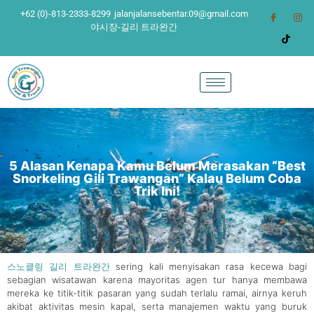
+62 (0)-813-2333-8299
jalanjalansebentar.09@gmail.com
야시장-길리 트라완간
5 Alasan Kenapa Kamu Belum Merasakan “Best
Snorkeling Gili Trawangan” Kalau Belum Coba
Trik Ini!
스노클링 길리 트라완간
sering kali menyisakan rasa kecewa bagi
sebagian wisatawan karena mayoritas agen tur hanya membawa
mereka ke titik-titik pasaran yang sudah terlalu ramai, airnya keruh
akibat aktivitas mesin kapal, serta manajemen waktu yang buruk