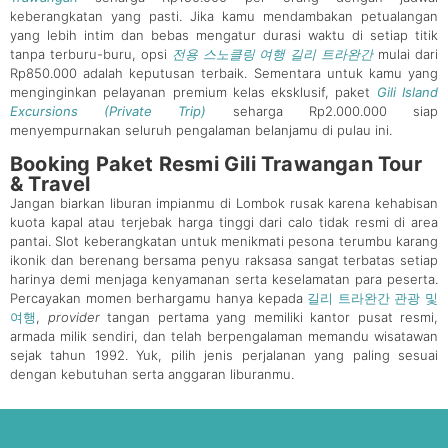
keberangkatan yang pasti. Jika kamu mendambakan petualangan
yang lebih intim dan bebas mengatur durasi waktu di setiap titik
tanpa terburu-buru, opsi
전용 스노클링 여행 길리 트라완간
mulai dari
Rp850.000 adalah keputusan terbaik. Sementara untuk kamu yang
menginginkan pelayanan premium kelas eksklusif, paket
Gili Island
Excursions (Private Trip)
seharga Rp2.000.000 siap
menyempurnakan seluruh pengalaman belanjamu di pulau ini.
Booking Paket Resmi Gili Trawangan Tour
& Travel
Jangan biarkan liburan impianmu di Lombok rusak karena kehabisan
kuota kapal atau terjebak harga tinggi dari calo tidak resmi di area
pantai. Slot keberangkatan untuk menikmati pesona terumbu karang
ikonik dan berenang bersama penyu raksasa sangat terbatas setiap
harinya demi menjaga kenyamanan serta keselamatan para peserta.
Percayakan momen berhargamu hanya kepada
길리 트라완간 관광 및
여행
,
provider
tangan pertama yang memiliki kantor pusat resmi,
armada milik sendiri, dan telah berpengalaman memandu wisatawan
sejak tahun 1992. Yuk, pilih jenis perjalanan yang paling sesuai
dengan kebutuhan serta anggaran liburanmu.