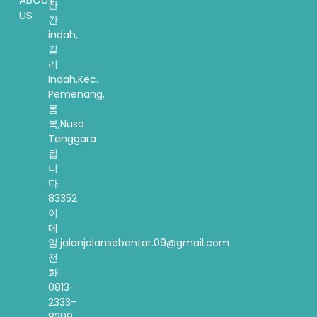
완
US
간
indah,
길
리
Indah,Kec.
Pemenang,
롬
복,Nusa
Tenggara
됩
니
다.
83352
이
메
일:jalanjalansebentar.09@gmail.com
전
화:
0813-
2333-