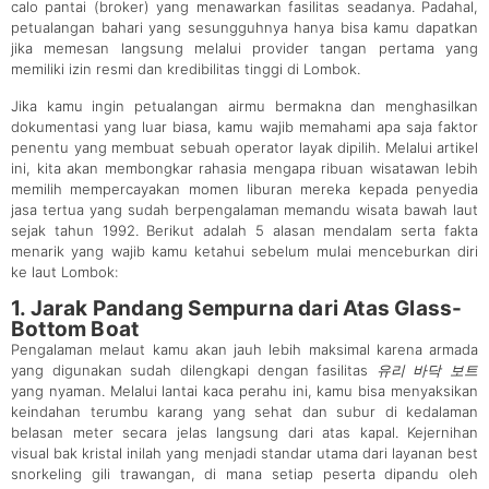
calo pantai (broker) yang menawarkan fasilitas seadanya. Padahal,
petualangan bahari yang sesungguhnya hanya bisa kamu dapatkan
jika memesan langsung melalui provider tangan pertama yang
memiliki izin resmi dan kredibilitas tinggi di Lombok.
Jika kamu ingin petualangan airmu bermakna dan menghasilkan
dokumentasi yang luar biasa, kamu wajib memahami apa saja faktor
penentu yang membuat sebuah operator layak dipilih. Melalui artikel
ini, kita akan membongkar rahasia mengapa ribuan wisatawan lebih
memilih mempercayakan momen liburan mereka kepada penyedia
jasa tertua yang sudah berpengalaman memandu wisata bawah laut
sejak tahun 1992. Berikut adalah 5 alasan mendalam serta fakta
menarik yang wajib kamu ketahui sebelum mulai menceburkan diri
ke laut Lombok:
1. Jarak Pandang Sempurna dari Atas Glass-
Bottom Boat
Pengalaman melaut kamu akan jauh lebih maksimal karena armada
yang digunakan sudah dilengkapi dengan fasilitas
유리 바닥 보트
yang nyaman. Melalui lantai kaca perahu ini, kamu bisa menyaksikan
keindahan terumbu karang yang sehat dan subur di kedalaman
belasan meter secara jelas langsung dari atas kapal. Kejernihan
visual bak kristal inilah yang menjadi standar utama dari layanan best
snorkeling gili trawangan, di mana setiap peserta dipandu oleh