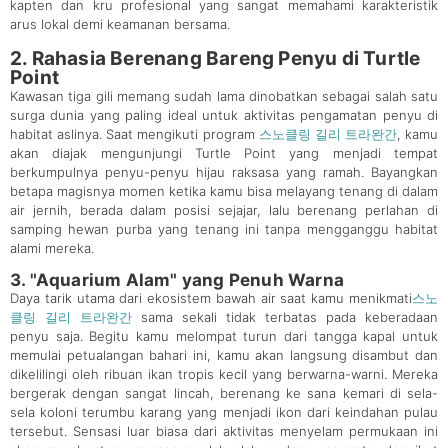
kapten dan kru profesional yang sangat memahami karakteristik
arus lokal demi keamanan bersama.
2. Rahasia Berenang Bareng Penyu di Turtle
Point
Kawasan tiga gili memang sudah lama dinobatkan sebagai salah satu
surga dunia yang paling ideal untuk aktivitas pengamatan penyu di
habitat aslinya. Saat mengikuti program
스노클링 길리 트라완간
, kamu
akan diajak mengunjungi Turtle Point yang menjadi tempat
berkumpulnya penyu-penyu hijau raksasa yang ramah. Bayangkan
betapa magisnya momen ketika kamu bisa melayang tenang di dalam
air jernih, berada dalam posisi sejajar, lalu berenang perlahan di
samping hewan purba yang tenang ini tanpa mengganggu habitat
alami mereka.
3. "Aquarium Alam" yang Penuh Warna
Daya tarik utama dari ekosistem bawah air saat kamu menikmati
스노
클링 길리 트라완간
sama sekali tidak terbatas pada keberadaan
penyu saja. Begitu kamu melompat turun dari tangga kapal untuk
memulai petualangan bahari ini, kamu akan langsung disambut dan
dikelilingi oleh ribuan ikan tropis kecil yang berwarna-warni. Mereka
bergerak dengan sangat lincah, berenang ke sana kemari di sela-
sela koloni terumbu karang yang menjadi ikon dari keindahan pulau
tersebut. Sensasi luar biasa dari aktivitas menyelam permukaan ini