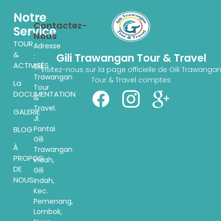
Notre
Contactez-
Service
Nous
TOUR
Adresse
&
Gili Trawangan Tour & Travel
:
ACTIVITÉS
Gili
Visitez-nous sur la page officielle de Gili Trawanga
Trawangan
Tour & Travel comptes
La
Tour
DOCUMENTATION
&
Travel.
GALERIE
Jl.
Pantai
BLOG
Gili
À
Trawangan
PROPOS
indah,
DE
Gili
NOUS
Indah,
Kec.
Pemenang,
Lombok,