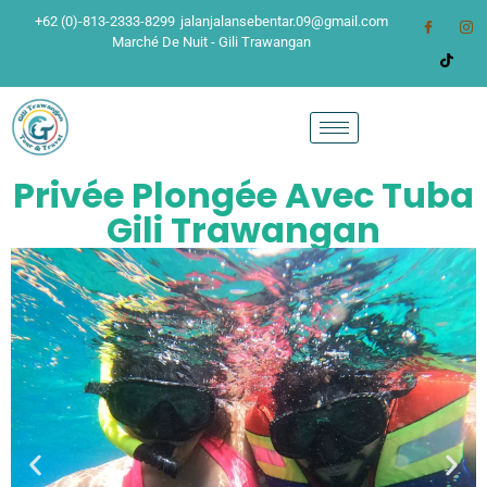
+62 (0)-813-2333-8299
jalanjalansebentar.09@gmail.com
Marché De Nuit - Gili Trawangan
Privée Plongée Avec Tuba
Gili Trawangan