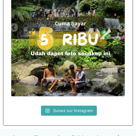
Spill tempat 5Rb an di lombok tengah,
...
nama
12
0
Suivez sur Instagram